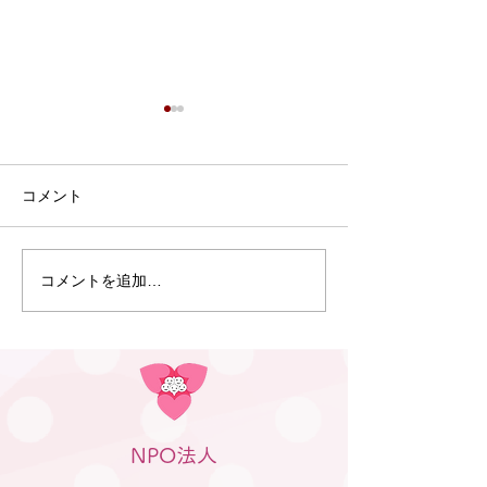
コメント
コメントを追加…
6月5日・6月10日 ピアサ
5月22、29日
ポーター養成講座を行い
ップ講座（多治
ました
会場）を行いま
NPO法人