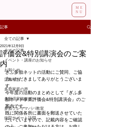
ME
NU
記事
全ての記事
2021年12月9日
全ての記事
評価会&特別講演会のご案
イベント・講座のお知らせ
内
お知らせ
ぎふ多胎ネットの活動にご賛同、ご協
力いただきましてありがとうございま
活動報告
す。
多胎家庭の声
今年度の活動のまとめとして『ぎふ多
多胎児家族サポート
胎ネット事業評価会&特別講演会』のご
案内です。
多胎プレママパパ教室
既に関係各所に書面を郵送させていた
病院サポート訪問
だいていますので、記載内容をご確認
の上、ご参加いただける方は、お申し