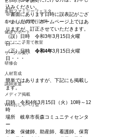
ピアサポート訪問
込みください。
多胎ファミリーフェスタ
※書面にあります日時に誤表記がござ
赤ちゃん訪問同行訪問
いましたので、ホームページ上ではあ
りますが、訂正させていただきます。
健診サポート
（誤）日時　令和3年3月15日火曜
にこにこ子育て教室
日・・・
（正）日時　
令和4年
3月15日火曜
サークル集い
日・・・
研修会
人材育成
簡単ではありますが、下記にも掲載し
講師派遣
ます。
メディア掲載
日時　令和4年3月15日（火）10時～12
Webおしゃべり会
時
場所　岐阜市長森コミュニティセンタ
ー
対象　保健師、助産師、看護師、保育