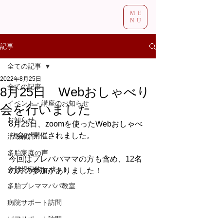
ME
NU
記事
全ての記事
2022年8月25日
全ての記事
8月25日 Webおしゃべり
イベント・講座のお知らせ
会を行いました
お知らせ
8月25日、zoomを使ったWebおしゃべ
り会が開催されました。
活動報告
多胎家庭の声
今回はプレパパママの方も含め、12名
多胎児家族サポート
の方の参加がありました！
多胎プレママパパ教室
病院サポート訪問