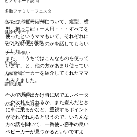
ピアサポート訪問
多胎ファミリーフェスタ
赤ちゃん訪問同行訪問
ふたごベビーカーについて、縦型、横
型、抱っこ紐＋一人用・・・すべてを
健診サポート
使ったというママもいて、それぞれに
にこにこ子育て教室
どんな特徴があるのかを話してもらい
ました。
サークル集い
また、「うちではこんなものを使って
研修会
います」と、他の方があまり使ってい
ないベビーカーを紹介してくれたママ
人材育成
もみえました。
講師派遣
メディア掲載
一人でのお出かけ時に駅でエレベータ
ーや改札を通れるか、また畳んだとき
Webおしゃべり会
に車に乗るかなど、重視するポイント
がそれぞれあると思うので、いろんな
方の話を聞いて、一番使い勝手の良い
ベビーカーが見つかるといいですよ