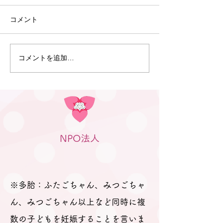
7月9日、Webおしゃべり会を
コメント
開催しました。 今回は5組の
ふたごママ・パパ・プレママ
が参加されました。 今回も、
コメントを追加…
6月30日 笠松
「プレママパパ教室」に参加
のつどい」（笠
された妊婦さんや産休に入ら
行われました
れた妊婦さん、在宅勤務の合
間に参加のパパなどが参加さ
れました。 「聞きたいことは
ありますか？」と尋ねても、
NPO法人
ふたごの妊娠、ましてや初め
ての妊娠で「分からないこと
が分からない。」とのお返
事。 そのため、妊娠、出産を
※多胎：ふたごちゃん、みつごちゃ
経て多胎育児真っ最中のパパ
ん、みつごちゃん以上など同時に複
数の子どもを妊娠することを言いま