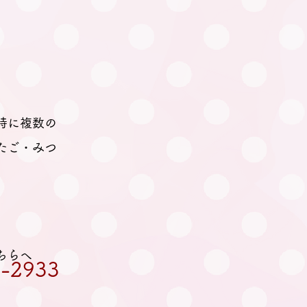
時に複数の
たご・みつ
ちらへ
-2933