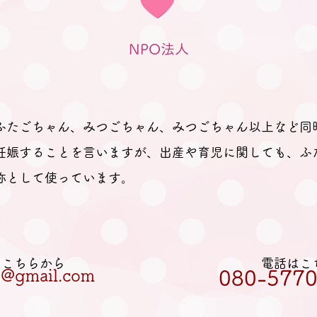
い。」とのお返事。 そのため、
妊娠、出産を経て多胎育児真っ最
NPO法人
中のパパ
ふたごちゃん、みつごちゃん、みつごちゃん以上など同
妊娠することを言いますが、出産や育児に関しても、ふ
称として使っています。
Lはこちらから
電話はこ
et@gmail.com
080-5770