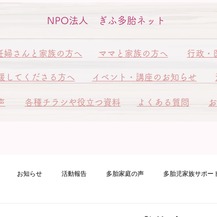
NPO法人 ぎふ多胎ネット
妊婦さんと家族の方へ
ママと家族の方へ
行政・
援してくださる方へ
イベント・講座のお知らせ
声
各種チラシや役立つ資料
よくある質問
お
お知らせ
活動報告
多胎家庭の声
多胎児家族サポー
ート訪問
ピアサポート訪問
多胎ファミリーフェスタ
赤ち