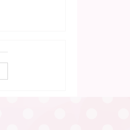
30日 笠松町「ふたごの
い」（笠松町）が行われ
た