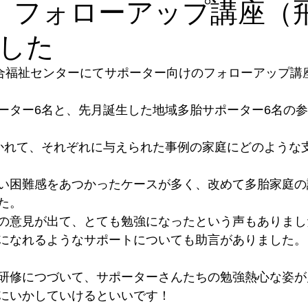
日 フォローアップ講座（
した
室
サークル集い
研修会
人材育成
講師派遣
メ
総合福祉センターにてサポーター向けのフォローアップ講
ーター6名と、先月誕生した地域多胎サポーター6名の
かれて、それぞれに与えられた事例の家庭にどのような
い困難感をあつかったケースが多く、改めて多胎家庭の
た。
の意見が出て、とても勉強になったという声もありまし
になれるようなサポートについても助言がありました。
研修につづいて、サポーターさんたちの勉強熱心な姿が
にいかしていけるといいです！