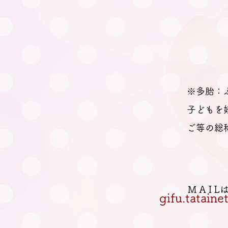
※多胎：
子どもを
ご等の総
M A I 
gifu.tatain