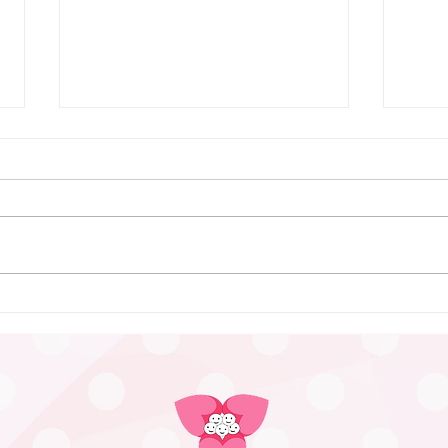
7月9日 Webおしゃべり会を
行いました
7月9日、Webおしゃべり会を開
催しました。 今回は5組のふたご
ママ・パパ・プレママが参加され
ました。 今回も、「プレママパ
パ教室」に参加された妊婦さんや
6月
産休に入られた妊婦さん、在宅勤
つど
務の合間に参加のパパなどが参加
まし
されました。 「聞きたいことは
ありますか？」と尋ねても、ふた
ごの妊娠、ましてや初めての妊娠
で「分からないことが分からな