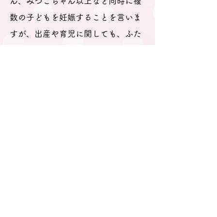
ん、みつごちゃん以上など同時に複
数の子どもを妊娠することを言いま
すが、出産や育児に関しても、ふた
ご・みつご等の総称として使ってい
ます。
事務局：岐阜県
​多治見市
M A I Lはこちらから
gifu.tatainet@gmail.com