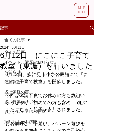
ME
NU
記事
全ての記事
2024年6月12日
全ての記事
6月12日 にこにこ子育て
イベント・講座のお知らせ
教室（東濃）を行いました
お知らせ
6月12日、多治見市小泉公民館にて「に
こにこ子育て教室」を開催しました。
活動報告
多胎家庭の声
今回は体調不良でお休みの方も数組い
多胎児家族サポート
らっしゃり、初めての方も含め、5組の
ふたごちゃん親子が参加されました。
多胎プレママパパ教室
病院サポート訪問
お名前呼び、手遊び、バルーン遊びを
してから参加者さんみんなで自己紹介