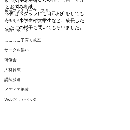
ピアサポート訪問
とお悩み相談。
多胎ファミリーフェスタ
今回はスタッフにも自己紹介をしても
赤ちゃん訪問同行訪問
らい、小学生や大学生など、成長した
ふたごの様子も聞いてもらいました。
健診サポート
にこにこ子育て教室
サークル集い
研修会
人材育成
講師派遣
メディア掲載
Webおしゃべり会