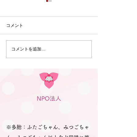
7月9日 Webおしゃべり
会を行いました
7月9日、Webおしゃべり会を
コメント
開催しました。 今回は5組の
ふたごママ・パパ・プレママ
が参加されました。 今回も、
コメントを追加…
6月30日 笠松
「プレママパパ教室」に参加
のつどい」（笠
された妊婦さんや産休に入ら
行われました
れた妊婦さん、在宅勤務の合
間に参加のパパなどが参加さ
れました。 「聞きたいことは
ありますか？」と尋ねても、
NPO法人
ふたごの妊娠、ましてや初め
ての妊娠で「分からないこと
が分からない。」とのお返
事。 そのため、妊娠、出産を
※多胎：ふたごちゃん、みつごちゃ
経て多胎育児真っ最中のパパ