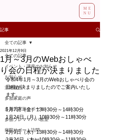
ME
NU
記事
全ての記事
2021年12月9日
全ての記事
1月～3月のWebおしゃべ
イベント・講座のお知らせ
り会の日程が決まりました
お知らせ
令和4年1月～3月のWebおしゃべり会の
日程が決まりましたのでご案内いたし
活動報告
ます。
多胎家庭の声
多胎児家族サポート
1月7日（金）13時30分～14時30分
1月24日（月）10時30分～11時30分
多胎プレママパパ教室
病院サポート訪問
2月9日（水）13時30分～14時30分
2月24日（木）10時30分～11時30分