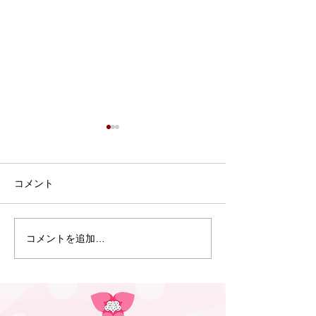
6月15日 Webおしゃべり
5月19日 We
会を行いました
会を行いました
6月15日、Webおしゃべり会
5月19日、Web
コメント
を開催しました。 今回は6組
を開催しました。 
のふたごママ・パパ・プレマ
のふたごママ・パ
マが参加されました。 14日
マが参加。 パパ
コメントを追加…
に開催された「プレママパパ
てくださった方も
教室」に参加された妊婦さん
いました！ プレ
も参加してくださり、子育て
いらっしゃったの
真っ最中のママ・パパから、
生活や育児グッズ