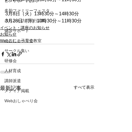
ピアサポート訪問
多胎ファミリーフェスタ
3月8日（火）13時30分～14時30分
赤ちゃん訪問同行訪問
3月28日（月）10時30分～11時30分
イベント・講座のお知らせ
健診サポート
お知らせ
Webおしゃべり会
にこにこ子育て教室
サークル集い
研修会
人材育成
講師派遣
すべて表示
最新記事
メディア掲載
Webおしゃべり会