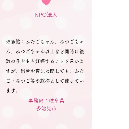
ふたご育児の日常について聞
ママパパに話して
くことができました。 また、
した。 また、産
NPO法人
ふたご妊娠の経過や出産時の
マとふたごちゃん
様子についても、先輩ママパ
ごちゃんはNICU
パから具体的なお話が聞けま
先に退院・・・な
した。 月齢の小さいふたごマ
ても、それぞれの
※多胎：ふたごちゃん、みつごちゃ
マからは、お出かけの仕方
ら経験談を話して
ん、みつごちゃん以上など同時に複
数の子どもを妊娠することを言いま
すが、出産や育児に関しても、ふた
ご・みつご等の総称として使ってい
ます。
事務局：岐阜県
​多治見市