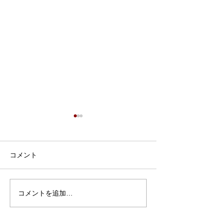
コメント
コメントを追加…
6月5日・6月10日 ピアサ
5月22、29日
ポーター養成講座を行い
ップ講座（多治
ました
会場）を行いま