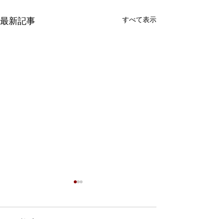
すべて表示
最新記事
7月1日 にこにこ子育て
教室（多治見）を行いま
した