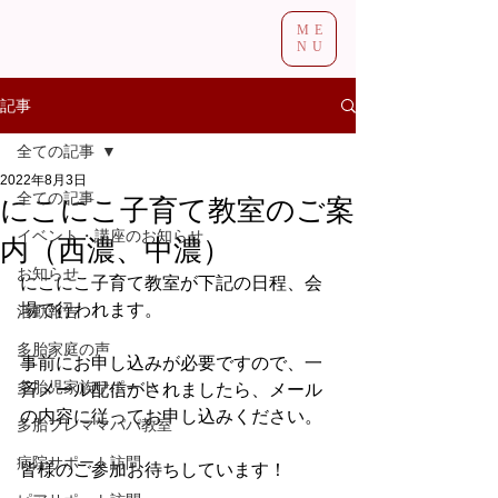
ME
NU
記事
全ての記事
2022年8月3日
全ての記事
にこにこ子育て教室のご案
イベント・講座のお知らせ
内（西濃、中濃）
お知らせ
にこにこ子育て教室が下記の日程、会
場で行われます。
活動報告
多胎家庭の声
事前にお申し込みが必要ですので、一
多胎児家族サポート
斉メール配信がされましたら、メール
の内容に従ってお申し込みください。
多胎プレママパパ教室
病院サポート訪問
皆様のご参加お待ちしています！