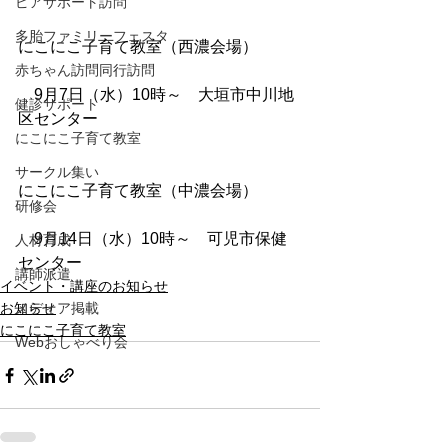
ピアサポート訪問
多胎ファミリーフェスタ
にこにこ子育て教室（西濃会場）
赤ちゃん訪問同行訪問
　9月7日（水）10時～　大垣市中川地
健診サポート
区センター
にこにこ子育て教室
サークル集い
にこにこ子育て教室（中濃会場）
研修会
　9月14日（水）10時～　可児市保健
人材育成
センター
講師派遣
イベント・講座のお知らせ
お知らせ
メディア掲載
にこにこ子育て教室
Webおしゃべり会