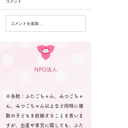
7月1日、多治見市養正交流セ
コメント
ンターにて「にこにこ子育て
教室」を開催しました。 今回
は欠席の方もあり、4組のふ
コメントを追加…
5月20日 にこ
たごちゃん親子が参加されま
教室（大垣）を
した。 4組のうち3組はねん
た
ねのふたごちゃんということ
もあり、比較的穏やかな会に
なりました。 読み聞かせ お
名前呼び、手遊びのあとはス
NPO法人
タッフも交えて全員でおしゃ
べり。 授乳のこと、離乳食の
こと、ケンカのことなど、お
悩みはもちろん、ふたごちゃ
※多胎：ふたごちゃん、みつごちゃ
んの名前の由来なども教えて
ん、みつごちゃん以上など同時に複
数の子どもを妊娠することを言いま
すが、出産や育児に関しても、ふた