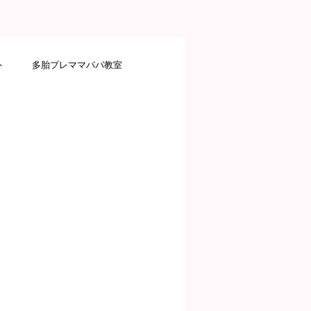
ト
多胎プレママパパ教室
サポート
にこにこ子育て教室