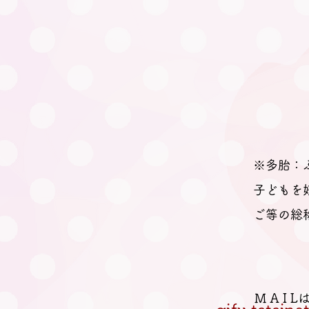
※多胎：
子どもを
ご等の総
M A I 