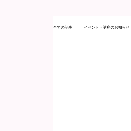
全ての記事
イベント・講座のお知らせ
病院サポート訪問
ピアサポート
サークル集い
研修会
人材