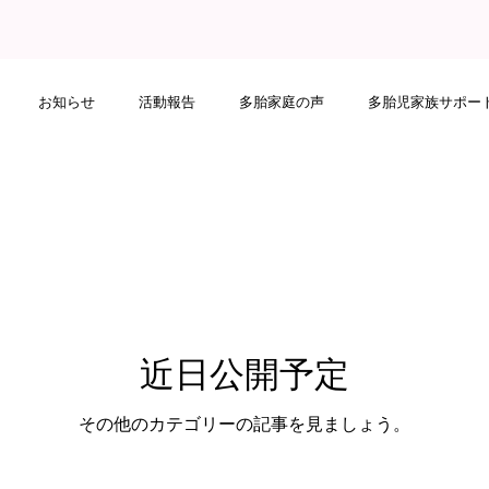
お知らせ
活動報告
多胎家庭の声
多胎児家族サポー
訪問
多胎ファミリーフェスタ
赤ちゃん訪問同行訪問
健診
育成
講師派遣
メディア掲載
Webおしゃべり会
近日公開予定
その他のカテゴリーの記事を見ましょう。