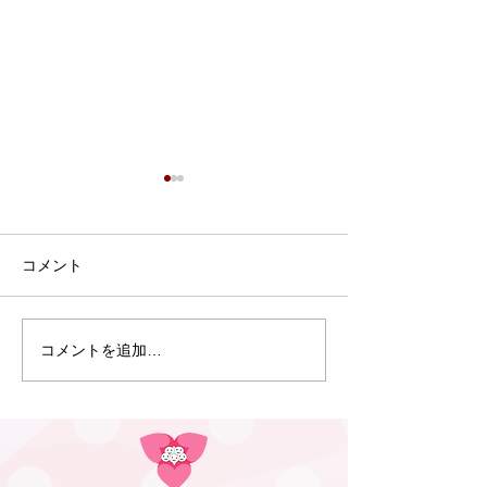
コメント
コメントを追加…
6月5日・6月10日 ピアサ
5月22、29日
ポーター養成講座を行い
ップ講座（多治
ました
会場）を行いま