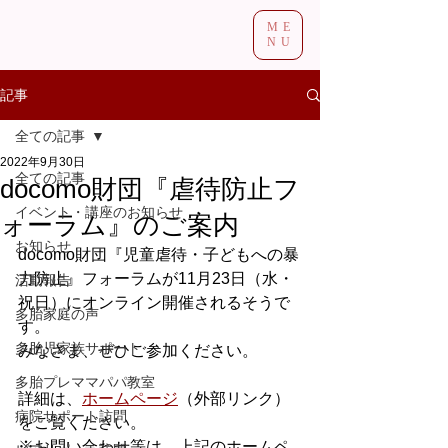
ME
NU
記事
全ての記事
2022年9月30日
全ての記事
docomo財団『虐待防止フ
イベント・講座のお知らせ
ォーラム』のご案内
お知らせ
docomo財団『児童虐待・子どもへの暴
力防止』フォーラムが11月23日（水・
活動報告
祝日）にオンライン開催されるそうで
多胎家庭の声
す。
多胎児家族サポート
みなさま、ぜひご参加ください。
多胎プレママパパ教室
詳細は、
ホームページ
（外部リンク）
病院サポート訪問
をご覧ください。
※お問い合わせ等は、上記のホームペ