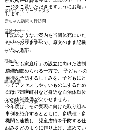
ピアサポート訪問
ージをご覧いただきますようにお願い
多胎ファミリーフェスタ
します。
赤ちゃん訪問同行訪問
健診サポート
下記のようなご案内を当団体宛にいた
にこにこ子育て教室
だいておりますので、原文のまま記載
いたします。
サークル集い
研修会
「こども家庭庁」の設立に向けた法制
整備が進められる一方で、 子どもへの
人材育成
虐待を予防するしくみを、子どもにと
講師派遣
ってアクセスしやすいものにするため
メディア掲載
には、市区町村など身近な自治体単位
での体制整備が欠かせません。
Webおしゃべり会
今年度は、その実現に向けた取り組み
事例を紹介するとともに、多職種・多
機関と連携し、児童虐待を予防する仕
組みをどのように作り上げ、進めてい