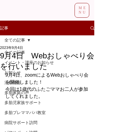
ME
NU
記事
全ての記事
2023年9月4日
全ての記事
9月4日 Webおしゃべり会
イベント・講座のお知らせ
を行いました
お知らせ
9月4日、zoomによるWebおしゃべり会
を開催しました！
活動報告
今回は1歳代のふたごママお二人が参加
多胎家庭の声
してくれました。
多胎児家族サポート
多胎プレママパパ教室
病院サポート訪問