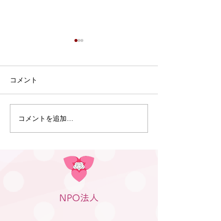
7月9日 Webおしゃべり
会を行いました
7月9日、Webおしゃべり会を
コメント
開催しました。 今回は5組の
ふたごママ・パパ・プレママ
が参加されました。 今回も、
コメントを追加…
6月30日 笠松
「プレママパパ教室」に参加
のつどい」（笠
された妊婦さんや産休に入ら
行われました
れた妊婦さん、在宅勤務の合
間に参加のパパなどが参加さ
れました。 「聞きたいことは
ありますか？」と尋ねても、
NPO法人
ふたごの妊娠、ましてや初め
ての妊娠で「分からないこと