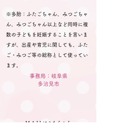
が分からない。」とのお返
事。 そのため、妊娠、出産を
※多胎：ふたごちゃん、みつごちゃ
経て多胎育児真っ最中のパパ
ん、みつごちゃん以上など同時に複
数の子どもを妊娠することを言いま
すが、出産や育児に関しても、ふた
ご・みつご等の総称として使ってい
ます。
事務局：岐阜県
​多治見市
M A I Lはこちらから
gifu.tatainet@gmail.com