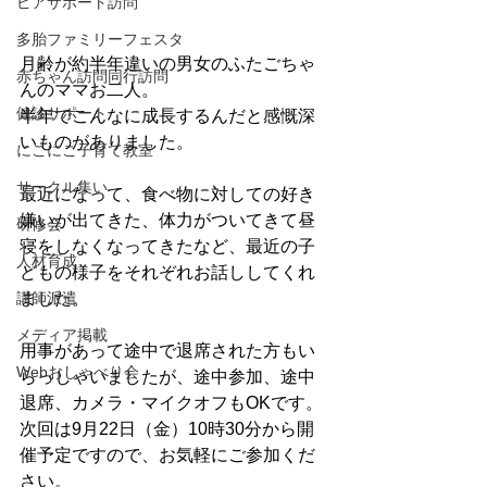
ピアサポート訪問
多胎ファミリーフェスタ
月齢が約半年違いの男女のふたごちゃ
赤ちゃん訪問同行訪問
んのママお二人。
健診サポート
半年でこんなに成長するんだと感慨深
いものがありました。
にこにこ子育て教室
サークル集い
最近になって、食べ物に対しての好き
嫌いが出てきた、体力がついてきて昼
研修会
寝をしなくなってきたなど、最近の子
人材育成
どもの様子をそれぞれお話ししてくれ
講師派遣
ました。
メディア掲載
用事があって途中で退席された方もい
Webおしゃべり会
らっしゃいましたが、途中参加、途中
退席、カメラ・マイクオフもOKです。
次回は9月22日（金）10時30分から開
催予定ですので、お気軽にご参加くだ
さい。