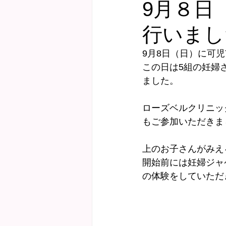
9月８日
行いまし
健診サポート
にこにこ子育て教
9月8日（日）に可
この日は5組の妊婦
Webおしゃべり会
ました。
ローズベルクリニッ
もご参加いただきま
上のお子さんがみえ
開始前には妊婦ジャ
の体験をしていただ