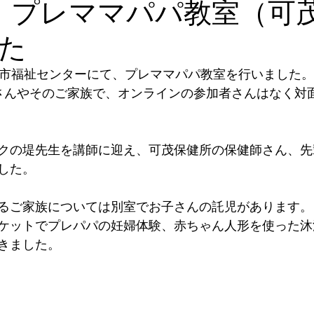
 プレママパパ教室（可
た
室
サークル集い
研修会
人材育成
講師派遣
メ
児市福祉センターにて、プレママパパ教室を行いました。
さんやそのご家族で、オンラインの参加者さんはなく対
クの堤先生を講師に迎え、可茂保健所の保健師さん、先
した。
るご家族については別室でお子さんの託児があります。
ケットでプレパパの妊婦体験、赤ちゃん人形を使った沐
きました。