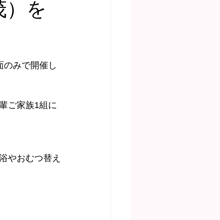
茂）を
ディア掲載
面のみで開催し
輩ご家族1組に
浴やおむつ替え