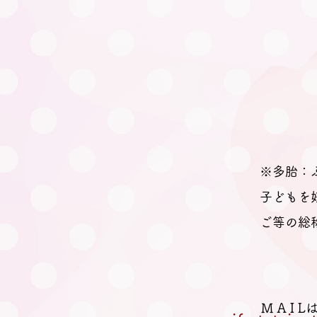
※多胎：
子どもを
ご等の総
M A I 