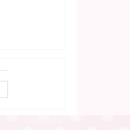
30日 笠松町「ふたごの
い」（笠松町）が行われ
た