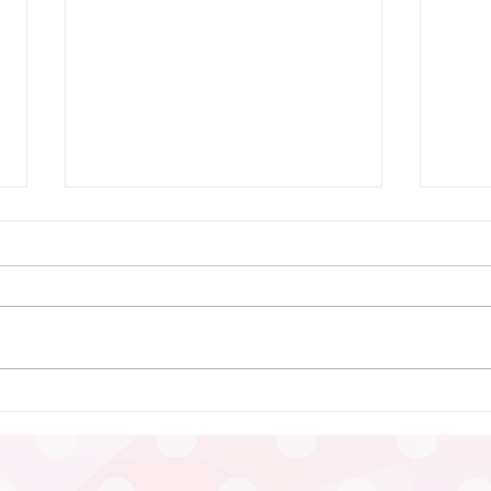
7月9日 Webおしゃべり会を
行いました
7月9日、Webおしゃべり会を開
催しました。 今回は5組のふたご
ママ・パパ・プレママが参加され
ました。 今回も、「プレママパ
パ教室」に参加された妊婦さんや
6月
産休に入られた妊婦さん、在宅勤
つど
務の合間に参加のパパなどが参加
まし
されました。 「聞きたいことは