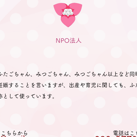
ありますか？」と尋ねても、ふた
ごの妊娠、ましてや初めての妊娠
で「分からないことが分からな
い。」とのお返事。 そのため、
妊娠、出産を経て多胎育児真っ最
NPO法人
中のパパ
ふたごちゃん、みつごちゃん、みつごちゃん以上など同
妊娠することを言いますが、出産や育児に関しても、ふ
称として使っています。
Lはこちらから
電話はこ