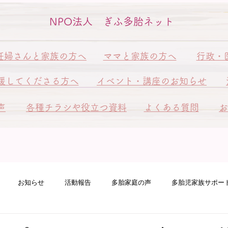
NPO法人 ぎふ多胎ネット
妊婦さんと家族の方へ
ママと家族の方へ
行政・
援してくださる方へ
イベント・講座のお知らせ
声
各種チラシや役立つ資料
よくある質問
お
お知らせ
活動報告
多胎家庭の声
多胎児家族サポー
ート訪問
ピアサポート訪問
多胎ファミリーフェスタ
赤ち