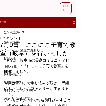
ME
NU
記事
全ての記事
2025年7月12日
全ての記事
7月9日 にこにこ子育て教
イベント・講座のお知らせ
室（岐阜）を行いました
お知らせ
7月9日、岐阜市の長森コミュニティセ
ンターにて「にこにこ子育て教室」を
活動報告
開催しました。
多胎家庭の声
多胎児家族サポート
今回は直前まで申し込みが続き、25組
のふたごちゃんファミリーが集まりま
多胎プレママパパ教室
した。
病院サポート訪問
いつもは1つの輪でお名前呼びをすると
ころですが、今回はお住まいの地域を