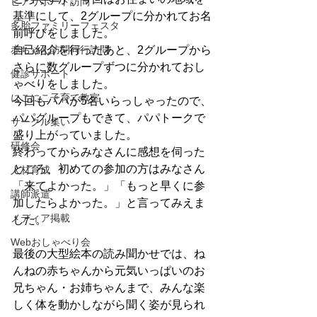
ピアサポート訪問
基準にして、2グループに分かれてお名
多胎ファミリーフェスタ
前呼びをしました。
赤ちゃん訪問同行訪問
自己紹介を行ったあと、2グループから
さらに数グループずつに分かれておし
健診サポート
ゃべりをしました。
にこにこ子育て教室
今回もパパが5名いらっしゃったので、
パパグループもできて、パパトークで
サークル集い
盛り上がっていました。
研修会
終わってからみなさんに感想を伺った
ところ、初めての参加の方はみなさん
人材育成
「来てよかった。」「もっと早くに参
講師派遣
加したらよかった。」と言ってみえま
メディア掲載
した。
Webおしゃべり会
最後の大型絵本の読み聞かせでは、ね
んねの赤ちゃんから元気いっぱいのお
兄ちゃん・お姉ちゃんまで、みんな楽
しく体を動かしながら聞く姿が見られ