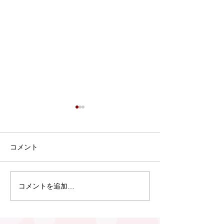
7月9日 Webおしゃべり
会を行いました
7月9日、Webおしゃべり会を
コメント
開催しました。 今回は5組の
ふたごママ・パパ・プレママ
が参加されました。 今回も、
コメントを追加…
6月30日 笠松
「プレママパパ教室」に参加
のつどい」（笠
された妊婦さんや産休に入ら
行われました
れた妊婦さん、在宅勤務の合