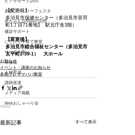
ピアサポート訪問
【変更前】
多胎ファミリーフェスタ
多治見市保健センター（多治見市音羽
赤ちゃん訪問同行訪問
町1丁目71番地1　駅北庁舎3階）
健診サポート
【変更後】
にこにこ子育て教室
多治見市総合福祉センター（多治見市
サークル集い
太平町2-39-1）　大ホール
お知らせ
研修会
イベント・講座のお知らせ
人材育成
多胎プレママパパ教室
講師派遣
メディア掲載
Webおしゃべり会
すべて表示
最新記事