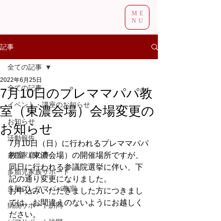
ME
NU
記事
全ての記事
2022年6月25日
全ての記事
7月10日のプレママパパ教
イベント・講座のお知らせ
室（東濃会場）会場変更の
お知らせ
お知らせ
活動報告
7月10日（日）に行われるプレママパパ
多胎家庭の声
教室（東濃会場）の開催場所ですが、
同日に行われる参議院選挙に伴い、下
多胎児家族サポート
記の通り変更になりました。
多胎プレママパパ教室
お申込みいただきました方につきまし
ては、お間違えのないようにお越しく
病院サポート訪問
ださい。