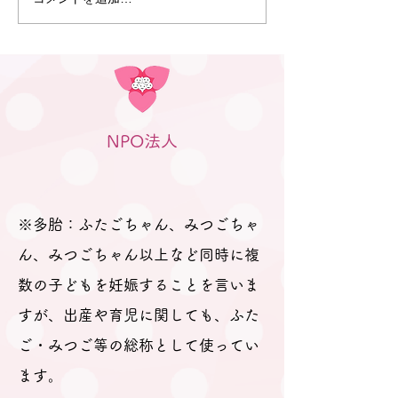
5月10日 プレママパパ教
4月19日 プレ
室（岐阜）を行いました
室（高山）を行
NPO法人
※多胎：ふたごちゃん、みつごちゃ
ん、みつごちゃん以上など同時に複
数の子どもを妊娠することを言いま
すが、出産や育児に関しても、ふた
ご・みつご等の総称として使ってい
ます。