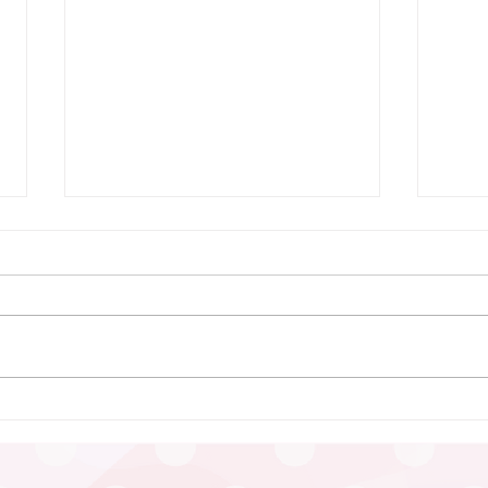
7月9日 Webおしゃべり会を
行いました
7月9日、Webおしゃべり会を開
催しました。 今回は5組のふたご
ママ・パパ・プレママが参加され
ました。 今回も、「プレママパ
パ教室」に参加された妊婦さんや
6月
産休に入られた妊婦さん、在宅勤
つど
務の合間に参加のパパなどが参加
まし
されました。 「聞きたいことは