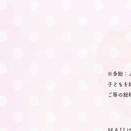
※多胎：
子どもを
ご等の総
M A I 