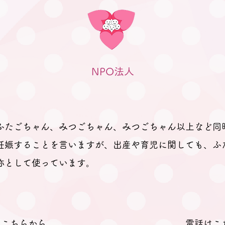
ありますか？」と尋ねても、ふた
ごの妊娠、ましてや初めての妊娠
で「分からないことが分からな
い。」とのお返事。 そのため、
妊娠、出産を経て多胎育児真っ最
NPO法人
中のパパ
ふたごちゃん、みつごちゃん、みつごちゃん以上など同
妊娠することを言いますが、出産や育児に関しても、ふ
称として使っています。
Lはこちらから
電話はこ