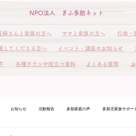
NPO法人 ぎふ多胎ネット
妊婦さんと家族の方へ
ママと家族の方へ
行政・
援してくださる方へ
イベント・講座のお知らせ
声
各種チラシや役立つ資料
よくある質問
お
お知らせ
活動報告
多胎家庭の声
多胎児家族サポー
ート訪問
ピアサポート訪問
多胎ファミリーフェスタ
赤ち