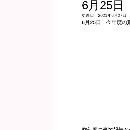
6月25
更新日：
2021年6月27日
健診サポート
にこにこ子育て教
6月25日　今年度の
Webおしゃべり会
昨年度の事業報告と