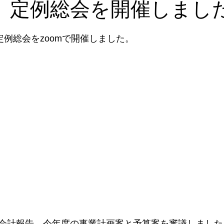
日 定例総会を開催しまし
室
サークル集い
研修会
人材育成
講師派遣
メ
定例総会をzoomで開催しました。
会計報告、今年度の事業計画案と予算案を審議しました