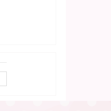
30日 笠松町「ふたごの
い」（笠松町）が行われ
た