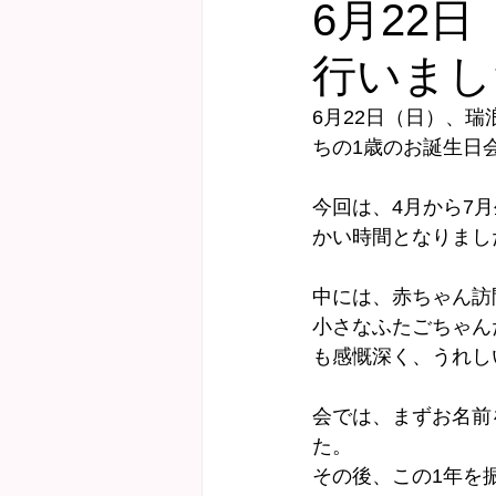
6月22
行いまし
健診サポート
にこにこ子育て教
6月22日（日）、
ちの1歳のお誕生日
Webおしゃべり会
今回は、4月から7
かい時間となりまし
中には、赤ちゃん訪
小さなふたごちゃん
も感慨深く、うれし
会では、まずお名前
た。
その後、この1年を