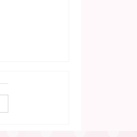
30日 笠松町「ふたごの
い」（笠松町）が行われ
た