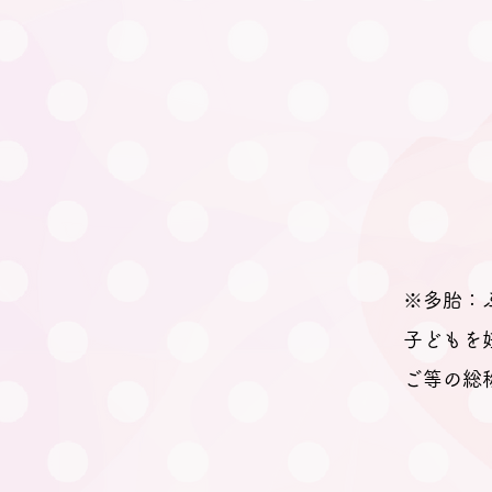
※多胎：
子どもを
ご等の総