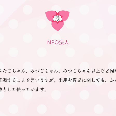
されました。 「聞きたいことは
ありますか？」と尋ねても、ふた
ごの妊娠、ましてや初めての妊娠
で「分からないことが分からな
い。」とのお返事。 そのため、
妊娠、出産を経て多胎育児真っ最
NPO法人
中のパパ
ふたごちゃん、みつごちゃん、みつごちゃん以上など同
妊娠することを言いますが、出産や育児に関しても、ふ
称として使っています。