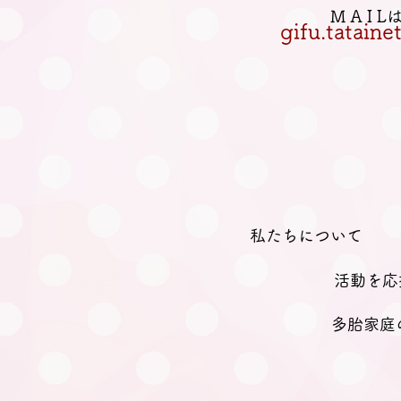
M A I 
gifu.tatain
私たちについて
活動を応
多胎家庭