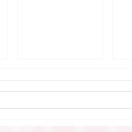
7月9日 Webおしゃべり会を
行いました
7月9日、Webおしゃべり会を開
催しました。 今回は5組のふたご
ママ・パパ・プレママが参加され
ました。 今回も、「プレママパ
パ教室」に参加された妊婦さんや
6月
産休に入られた妊婦さん、在宅勤
つど
務の合間に参加のパパなどが参加
まし