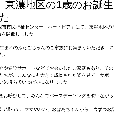
日 東濃地区の1歳のお誕
た
室
サークル集い
研修会
人材育成
講師派遣
メ
瑞浪市市民福祉センター「ハートピア」にて、東濃地区の
会を開催しました。
月生まれのふたごちゃんのご家族にお集まりいただき、
た。
問や健診サポートなどでお会いしたご家庭もあり、その
たちが、こんなにも大きく成長された姿を見て、サポー
い気持ちでいっぱいになりました。
をお呼びして、みんなでバースデーソングを歌いながら
振り返って、ママやパパ、おばあちゃんから一言ずつお