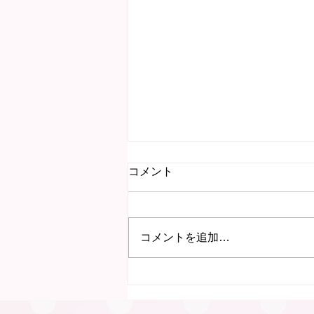
コメント
コメントを追加…
7月15日 にこにこ子育て教
室（岐阜）を行いました