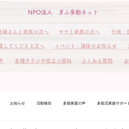
NPO法人 ぎふ多胎ネット
妊婦さんと家族の方へ
ママと家族の方へ
行政・
援してくださる方へ
イベント・講座のお知らせ
声
各種チラシや役立つ資料
よくある質問
お
お知らせ
活動報告
多胎家庭の声
多胎児家族サポー
ート訪問
ピアサポート訪問
多胎ファミリーフェスタ
赤ち