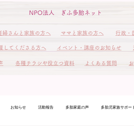
NPO法人 ぎふ多胎ネット
妊婦さんと家族の方へ
ママと家族の方へ
行政・
援してくださる方へ
イベント・講座のお知らせ
声
各種チラシや役立つ資料
よくある質問
お
お知らせ
活動報告
多胎家庭の声
多胎児家族サポー
ート訪問
ピアサポート訪問
多胎ファミリーフェスタ
赤ち