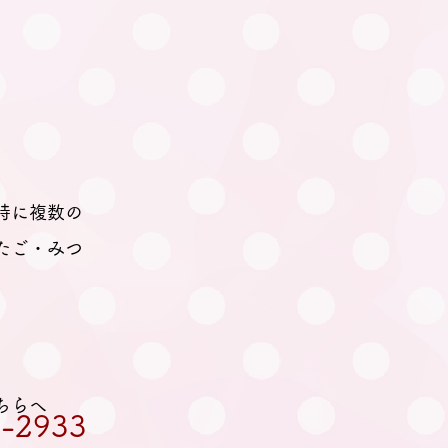
30日 笠松町「ふたごの
い」（笠松町）が行われ
た
時に複数の
たご・みつ
ちらへ
-2933