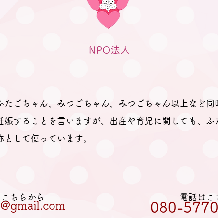
催しました。 今回は5組のふたご
ママ・パパ・プレママが参加され
ました。 今回も、「プレママパ
パ教室」に参加された妊婦さんや
6月
NPO法人
産休に入られた妊婦さん、在宅勤
つど
務の合間に参加のパパなどが参加
まし
されました。 「聞きたいことは
ありますか？」と尋ねても、ふた
ふたごちゃん、みつごちゃん、みつごちゃん以上など同
ごの妊娠、ましてや初めての妊娠
で「分からないことが分からな
妊娠することを言いますが、出産や育児に関しても、ふ
い。」とのお返事。 そのため、
称として使っています。
妊娠、出産を経て多胎育児真っ最
中のパパ
Lはこちらから
電話はこ
et@gmail.com
080-5770