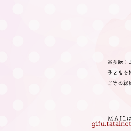
7月15日 にこにこ子育て教
室（岐阜）を行いました
※多胎：
子どもを
ご等の総
M A I 
gifu.tatain