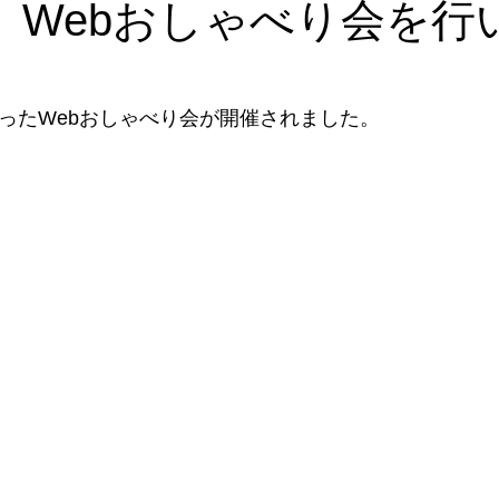
日 Webおしゃべり会を行
室
サークル集い
研修会
人材育成
講師派遣
メ
を使ったWebおしゃべり会が開催されました。