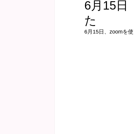
6月15
た
健診サポート
にこにこ子育て教
6月15日、zoom
Webおしゃべり会