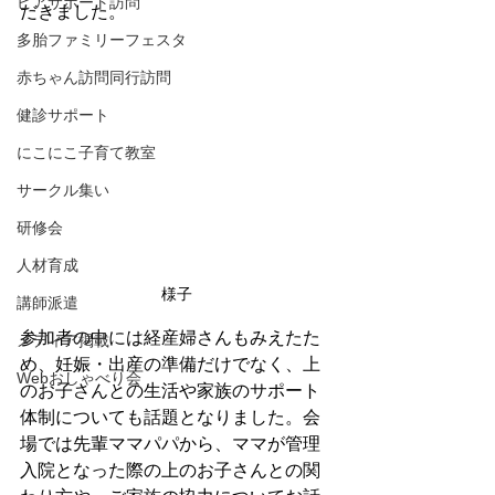
ピアサポート訪問
だきました。
多胎ファミリーフェスタ
赤ちゃん訪問同行訪問
健診サポート
にこにこ子育て教室
サークル集い
研修会
人材育成
様子
講師派遣
参加者の中には経産婦さんもみえたた
メディア掲載
め、妊娠・出産の準備だけでなく、上
Webおしゃべり会
のお子さんとの生活や家族のサポート
体制についても話題となりました。会
場では先輩ママパパから、ママが管理
入院となった際の上のお子さんとの関