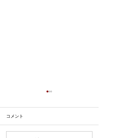
7月9日 Webおしゃべり
会を行いました
7月9日、Webおしゃべり会を
コメント
開催しました。 今回は5組の
ふたごママ・パパ・プレママ
が参加されました。 今回も、