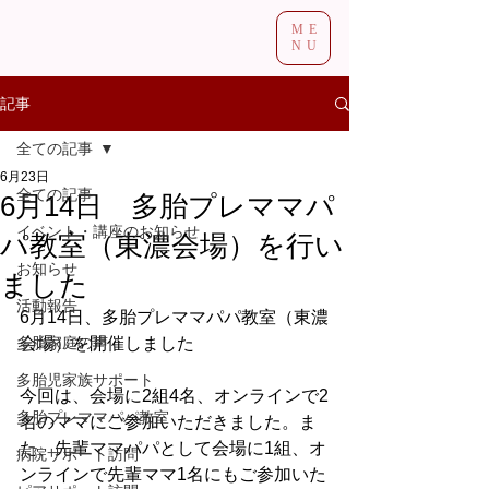
ME
NU
記事
全ての記事
6月23日
全ての記事
6月14日 多胎プレママパ
イベント・講座のお知らせ
パ教室（東濃会場）を行い
お知らせ
ました
活動報告
6月14日、多胎プレママパパ教室（東濃
多胎家庭の声
会場）を開催しました
多胎児家族サポート
今回は、会場に2組4名、オンラインで2
多胎プレママパパ教室
名のママにご参加いただきました。ま
た、先輩ママパパとして会場に1組、オ
病院サポート訪問
ンラインで先輩ママ1名にもご参加いた