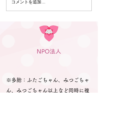
コメントを追加…
6月30日 笠松
「プレママパパ教室」に参加
のつどい」（笠
された妊婦さんや産休に入ら
行われました
れた妊婦さん、在宅勤務の合
間に参加のパパなどが参加さ
れました。 「聞きたいことは
ありますか？」と尋ねても、
NPO法人
ふたごの妊娠、ましてや初め
ての妊娠で「分からないこと
が分からない。」とのお返
事。 そのため、妊娠、出産を
※多胎：ふたごちゃん、みつごちゃ
経て多胎育児真っ最中のパパ
ん、みつごちゃん以上など同時に複
数の子どもを妊娠することを言いま
すが、出産や育児に関しても、ふた
ご・みつご等の総称として使ってい
ます。