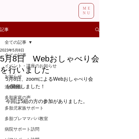
ME
NU
記事
全ての記事
2023年5月8日
全ての記事
5月8日 Webおしゃべり会
イベント・講座のお知らせ
を行いました
お知らせ
5月8日、zoomによるWebおしゃべり会
を開催しました！
活動報告
多胎家庭の声
今回は5組の方の参加がありました。
多胎児家族サポート
多胎プレママパパ教室
病院サポート訪問