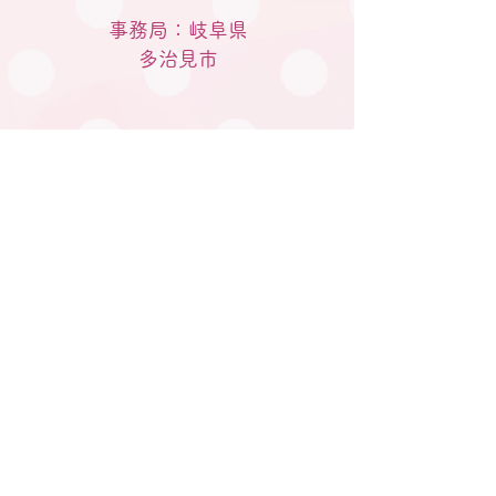
事務局：岐阜県
​多治見市
M A I Lはこちらから
gifu.tatainet@gmail.com
電話はこちらへ
080-5770-2933
私たちについて