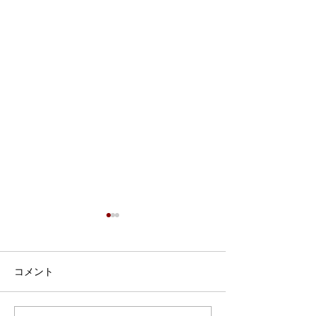
7月9日 Webおしゃべり
会を行いました
7月9日、Webおしゃべり会を
コメント
開催しました。 今回は5組の
ふたごママ・パパ・プレママ