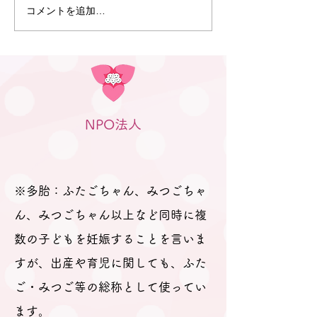
が参加されました。 今回も、
コメントを追加…
6月30日 笠松
「プレママパパ教室」に参加
のつどい」（笠
された妊婦さんや産休に入ら
行われました
れた妊婦さん、在宅勤務の合
間に参加のパパなどが参加さ
れました。 「聞きたいことは
ありますか？」と尋ねても、
NPO法人
ふたごの妊娠、ましてや初め
ての妊娠で「分からないこと
が分からない。」とのお返
事。 そのため、妊娠、出産を
※多胎：ふたごちゃん、みつごちゃ
経て多胎育児真っ最中のパパ
ん、みつごちゃん以上など同時に複
数の子どもを妊娠することを言いま
すが、出産や育児に関しても、ふた
ご・みつご等の総称として使ってい
ます。