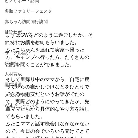
ピアサポート訪問
多胎ファミリーフェスタ
赤ちゃん訪問同行訪問
健診サポート
まずはGWをどのように過ごしたか、そ
れぞれお話をしてもらいました。
にこにこ子育て教室
ふたごちゃんを連れて実家へ帰った
サークル集い
方、キャンプへ行った方、たくさんの
研修会
お話を聞くことができました。
人材育成
そして里帰り中のママから、自宅に戻
講師派遣
ってからの寝かしつけなどをひとりで
できるか不安だというお話がでたの
メディア掲載
で、実際どのようにやってきたか、先
Webおしゃべり会
輩ママたちから具体的なやり方を話し
てもらいました。
ふたごママと話す機会はなかなかない
ので、今日の会でいろいろ聞けてとて