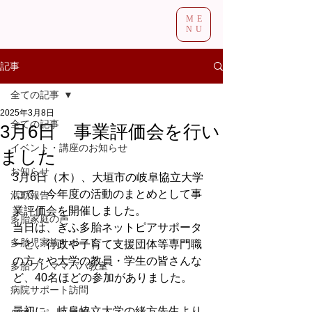
ME
NU
記事
全ての記事
2025年3月8日
全ての記事
3月6日 事業評価会を行い
イベント・講座のお知らせ
ました
お知らせ
3月6日（木）、大垣市の岐阜協立大学
にて、今年度の活動のまとめとして事
活動報告
業評価会を開催しました。
多胎家庭の声
当日は、ぎふ多胎ネットピアサポータ
多胎児家族サポート
ーと、行政や子育て支援団体等専門職
の方々や大学の教員・学生の皆さんな
多胎プレママパパ教室
ど、40名ほどの参加がありました。
病院サポート訪問
最初に、岐阜協立大学の緒方先生より