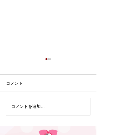
7月9日 Webおしゃべり
会を行いました
7月9日、Webおしゃべり会を
コメント
開催しました。 今回は5組の
ふたごママ・パパ・プレママ
が参加されました。 今回も、
コメントを追加…
6月30日 笠松
「プレママパパ教室」に参加
のつどい」（笠
された妊婦さんや産休に入ら
行われました
れた妊婦さん、在宅勤務の合
間に参加のパパなどが参加さ