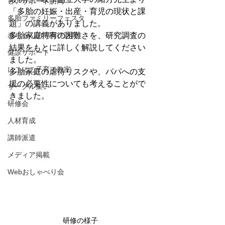
ピアサポート訪問
「多胎の妊娠・出産・育児の現状と課
多胎ファミリーフェスタ
題」の講義がありました。
赤ちゃん訪問同行訪問
多胎家庭特有の困難さを、研究調査の
結果をもとに詳しく解説してください
健診サポート
ました。
にこにこ子育て教室
多胎家庭の虐待リスクや、パパへの支
援の必要性についても考えることがで
サークル集い
きました。
研修会
人材育成
講師派遣
メディア掲載
Webおしゃべり会
研修の様子