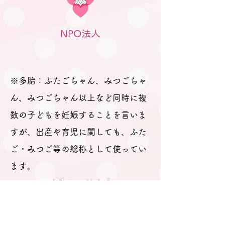
れました。 「聞きたいことは
ありますか？」と尋ねても、
NPO法人
ふたごの妊娠、ましてや初め
ての妊娠で「分からないこと
が分からない。」とのお返
事。 そのため、妊娠、出産を
※多胎：ふたごちゃん、みつごちゃ
経て多胎育児真っ最中のパパ
ん、みつごちゃん以上など同時に複
数の子どもを妊娠することを言いま
すが、出産や育児に関しても、ふた
ご・みつご等の総称として使ってい
ます。
事務局：岐阜県
​多治見市