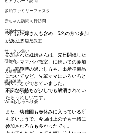
ピアサポート訪問
多胎ファミリーフェスタ
赤ちゃん訪問同行訪問
健診サポート
今回は妊婦さんも含め、5名の方の参加
がありました。
にこにこ子育て教室
サークル集い
参加された妊婦さんは、先日開催した
研修会
「プレママパパ教室」に続いての参加
で、安静時の過ごし方や、出産準備品
人材育成
についてなど、先輩ママにいろいろと
講師派遣
聞くことができていました。
不安な気持ちが少しでも解消されてい
メディア掲載
たらうれしいです。
Webおしゃべり会
また、幼稚園も春休みに入っている所
も多いようで、今回は上の子も一緒に
参加される方も多かったです。