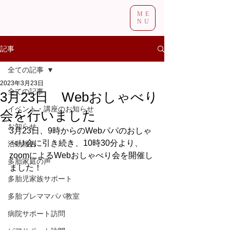
ME
NU
記事
全ての記事
2023年3月23日
全ての記事
3月23日 Webおしゃべり
イベント・講座のお知らせ
会を行いました
お知らせ
3月23日、9時からのWebパパのおしゃ
べり会に引き続き、10時30分より、
活動報告
zoomによるWebおしゃべり会を開催し
多胎家庭の声
ました！
多胎児家族サポート
多胎プレママパパ教室
病院サポート訪問