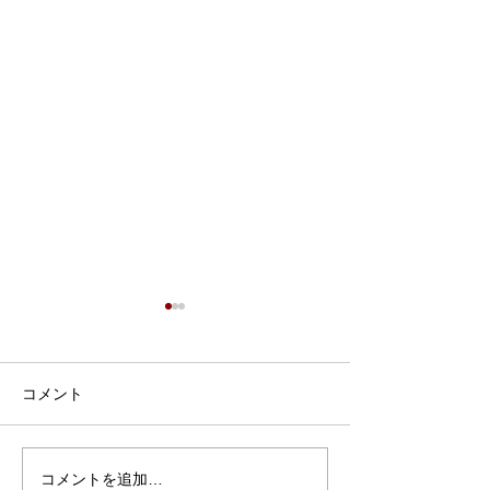
7月9日 Webおしゃべり
会を行いました
7月9日、Webおしゃべり会を
コメント
開催しました。 今回は5組の
ふたごママ・パパ・プレママ
が参加されました。 今回も、
コメントを追加…
6月30日 笠松