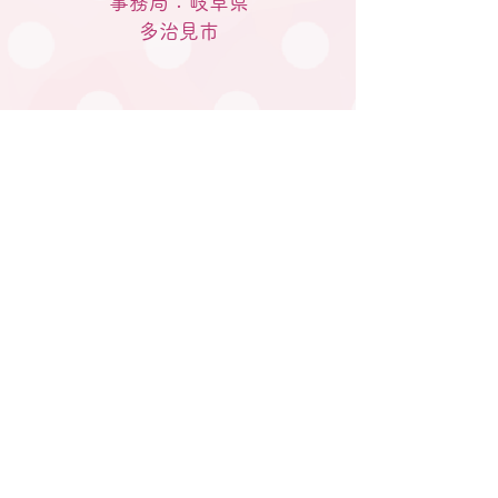
事務局：岐阜県
​多治見市
M A I Lはこちらから
gifu.tatainet@gmail.com
電話はこちらへ
080-5770-2933
私たちについて
妊婦さんと家族の方へ