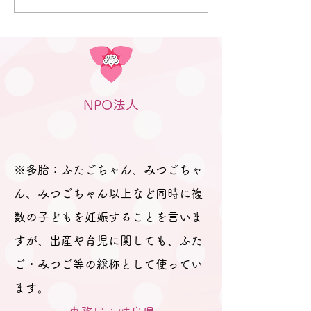
「プレママパパ教室」に参加
のつどい」（笠
された妊婦さんや産休に入ら
行われました
れた妊婦さん、在宅勤務の合
間に参加のパパなどが参加さ
れました。 「聞きたいことは
ありますか？」と尋ねても、
NPO法人
ふたごの妊娠、ましてや初め
ての妊娠で「分からないこと
が分からない。」とのお返
事。 そのため、妊娠、出産を
※多胎：ふたごちゃん、みつごちゃ
経て多胎育児真っ最中のパパ
ん、みつごちゃん以上など同時に複
数の子どもを妊娠することを言いま
すが、出産や育児に関しても、ふた
ご・みつご等の総称として使ってい
ます。