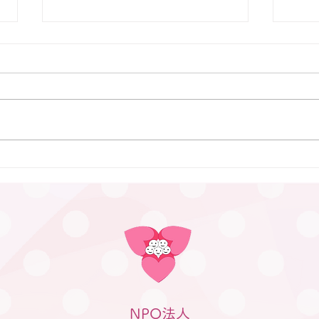
7月9日 Webおしゃべり会を
行いました
7月9日、Webおしゃべり会を開
催しました。 今回は5組のふたご
ママ・パパ・プレママが参加され
ました。 今回も、「プレママパ
パ教室」に参加された妊婦さんや
6月
産休に入られた妊婦さん、在宅勤
つど
務の合間に参加のパパなどが参加
まし
されました。 「聞きたいことは
ありますか？」と尋ねても、ふた
ごの妊娠、ましてや初めての妊娠
で「分からないことが分からな
い。」とのお返事。 そのため、
妊娠、出産を経て多胎育児真っ最
NPO法人
中のパパ