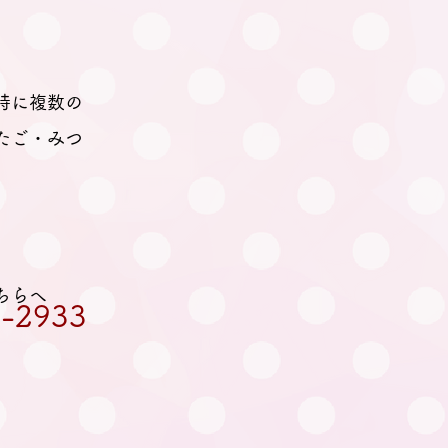
時に複数の
たご・みつ
ちらへ
-2933