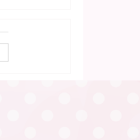
30日 笠松町「ふたごの
い」（笠松町）が行われ
た