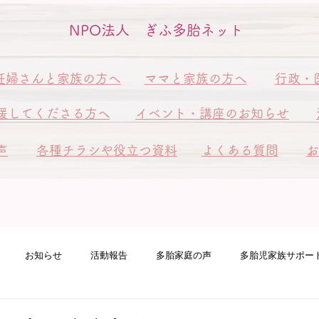
NPO法人 ぎふ多胎ネット
妊婦さんと家族の方へ
ママと家族の方へ
行政・
援してくださる方へ
イベント・講座のお知らせ
声
各種チラシや役立つ資料
よくある質問
お
お知らせ
活動報告
多胎家庭の声
多胎児家族サポー
ート訪問
ピアサポート訪問
多胎ファミリーフェスタ
赤ち