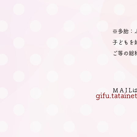
※多胎：
子どもを
ご等の総
M A I 
gifu.tatain