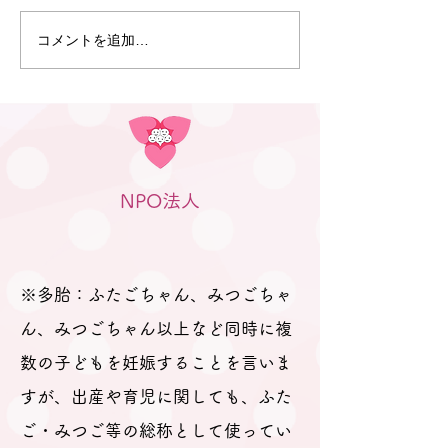
ふたごママ・パパ・プレママ
が参加されました。 今回も、
コメントを追加…
6月30日 笠松
「プレママパパ教室」に参加
のつどい」（笠
された妊婦さんや産休に入ら
行われました
れた妊婦さん、在宅勤務の合
間に参加のパパなどが参加さ
れました。 「聞きたいことは
ありますか？」と尋ねても、
NPO法人
ふたごの妊娠、ましてや初め
ての妊娠で「分からないこと
が分からない。」とのお返
事。 そのため、妊娠、出産を
※多胎：ふたごちゃん、みつごちゃ
経て多胎育児真っ最中のパパ
ん、みつごちゃん以上など同時に複
数の子どもを妊娠することを言いま
すが、出産や育児に関しても、ふた
ご・みつご等の総称として使ってい