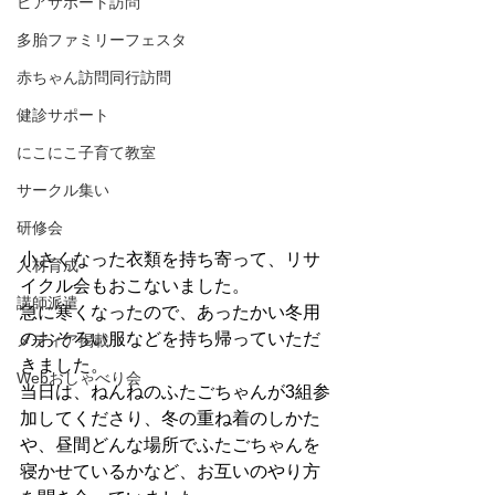
ピアサポート訪問
多胎ファミリーフェスタ
赤ちゃん訪問同行訪問
健診サポート
にこにこ子育て教室
サークル集い
研修会
小さくなった衣類を持ち寄って、リサ
人材育成
イクル会もおこないました。
講師派遣
急に寒くなったので、あったかい冬用
のおそろい服などを持ち帰っていただ
メディア掲載
きました。
Webおしゃべり会
当日は、ねんねのふたごちゃんが3組参
加してくださり、冬の重ね着のしかた
や、昼間どんな場所でふたごちゃんを
寝かせているかなど、お互いのやり方