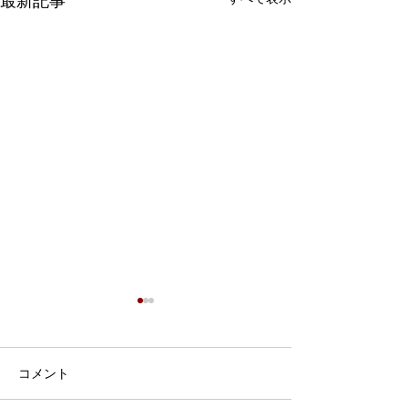
最新記事
7月9日 Webおしゃべり
会を行いました
7月9日、Webおしゃべり会を
コメント
開催しました。 今回は5組の