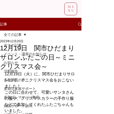
ME
NU
記事
全ての記事
2023年12月20日
全ての記事
12月19日 関市ひだまり
イベント・講座のお知らせ
サロンふたごの日～ミニ
お知らせ
クリスマス会～
活動報告
12月19日（火）に、関市ひだまりサロ
多胎家庭の声
ンにて、ミニクリスマス会をおこない
ました！
多胎児家族サポート
この日に合わせて、可愛いサンタさん
多胎プレママパパ教室
の服や、クリスマスカラーの手作り服
などで参加してくれたふたごちゃんも
病院サポート訪問
いました。