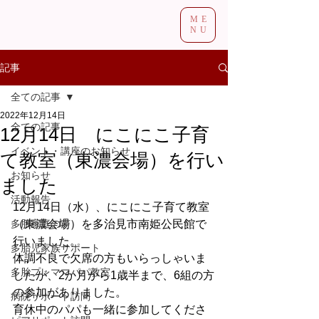
ME
NU
記事
全ての記事
2022年12月14日
全ての記事
12月14日 にこにこ子育
イベント・講座のお知らせ
て教室（東濃会場）を行い
お知らせ
ました
活動報告
12月14日（水）、にこにこ子育て教室
多胎家庭の声
（東濃会場）を多治見市南姫公民館で
行いました。
多胎児家族サポート
体調不良で欠席の方もいらっしゃいま
多胎プレママパパ教室
したが、2か月から1歳半まで、6組の方
の参加がありました。
病院サポート訪問
育休中のパパも一緒に参加してくださ