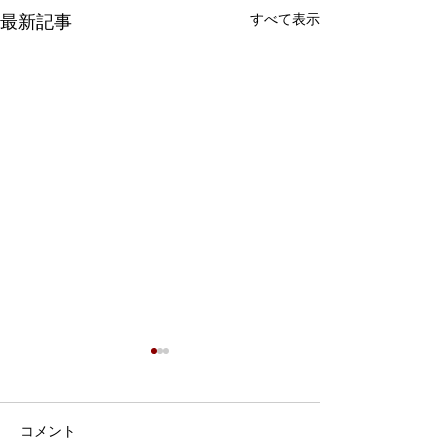
すべて表示
最新記事
7月9日 Webおしゃべり
会を行いました
7月9日、Webおしゃべり会を
コメント