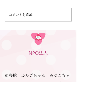
開催しました。 今回は5組の
ふたごママ・パパ・プレママ
が参加されました。 今回も、
コメントを追加…
6月30日 笠松
「プレママパパ教室」に参加
のつどい」（笠
された妊婦さんや産休に入ら
行われました
れた妊婦さん、在宅勤務の合
間に参加のパパなどが参加さ
れました。 「聞きたいことは
ありますか？」と尋ねても、
NPO法人
ふたごの妊娠、ましてや初め
ての妊娠で「分からないこと
が分からない。」とのお返
事。 そのため、妊娠、出産を
※多胎：ふたごちゃん、みつごちゃ
経て多胎育児真っ最中のパパ
ん、みつごちゃん以上など同時に複
数の子どもを妊娠することを言いま
すが、出産や育児に関しても、ふた