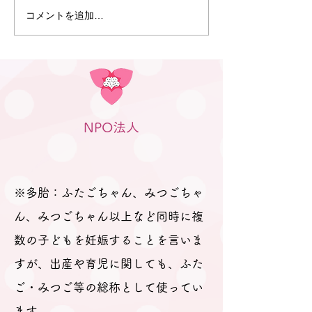
コメントを追加…
12月7日 多胎ファミリー
一般社団法人 
フェスタ2025を開催しま
支援協会JpMB
した
NPO法人
※多胎：ふたごちゃん、みつごちゃ
ん、みつごちゃん以上など同時に複
数の子どもを妊娠することを言いま
すが、出産や育児に関しても、ふた
ご・みつご等の総称として使ってい
ます。