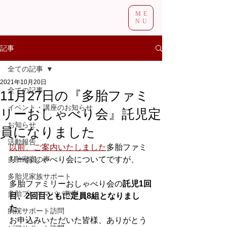
ME
NU
記事
全ての記事
2021年10月20日
全ての記事
11月27日の『多胎ファミ
イベント・講座のお知らせ
リーおしゃべり会』託児定
お知らせ
員になりました
活動報告
以前、ご案内いたしました
多胎ファミ
多胎家庭の声
リーおしゃべり会についてですが、
多胎児家族サポート
多胎ファミリーおしゃべり会の
託児1回
多胎プレママパパ教室
目、2回目ともに定員8組となりまし
た
。
病院サポート訪問
お申込みいただいた皆様、ありがとう