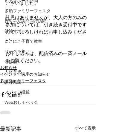
ピアサポート訪問
ございました。
多胎ファミリーフェスタ
託児はありませんが、大人の方のみの
赤ちゃん訪問同行訪問
参加については、引き続き受付中です
健診サポート
ので、よろしければお申し込みくださ
い。
にこにこ子育て教室
サークル集い
お申し込みは、配信済みの一斉メール
をご覧ください。
研修会
お知らせ
人材育成
イベント・講座のお知らせ
多胎ファミリーフェスタ
講師派遣
メディア掲載
Webおしゃべり会
すべて表示
最新記事