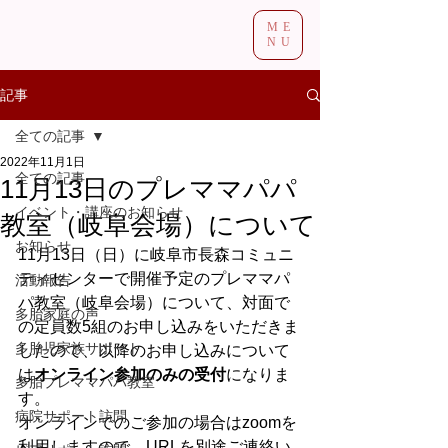
ME
NU
記事
全ての記事
2022年11月1日
全ての記事
11月13日のプレママパパ
イベント・講座のお知らせ
教室（岐阜会場）について
お知らせ
11月13日（日）に岐阜市長森コミュニ
ティセンターで開催予定のプレママパ
活動報告
パ教室（岐阜会場）について、対面で
多胎家庭の声
の定員数5組のお申し込みをいただきま
多胎児家族サポート
したので、以降のお申し込みについて
は
オンライン参加のみの受付
になりま
多胎プレママパパ教室
す。
病院サポート訪問
オンラインでのご参加の場合はzoomを
利用しますので、URLを別途ご連絡い