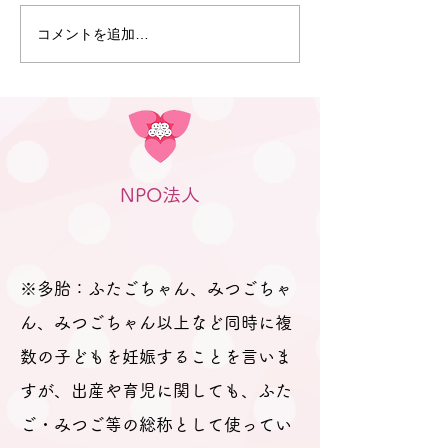
コメントを追加…
5月10日 プレママパパ教
4月19日 プレ
室（岐阜）を行いました
室（高山）を行
NPO法人
※多胎：ふたごちゃん、みつごちゃ
ん、みつごちゃん以上など同時に複
数の子どもを妊娠することを言いま
すが、出産や育児に関しても、ふた
ご・みつご等の総称として使ってい