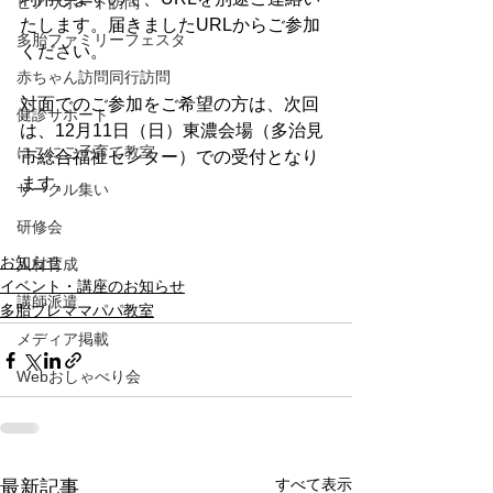
ピアサポート訪問
たします。届きましたURLからご参加
多胎ファミリーフェスタ
ください。
赤ちゃん訪問同行訪問
対面でのご参加をご希望の方は、次回
健診サポート
は、12月11日（日）東濃会場（多治見
にこにこ子育て教室
市総合福祉センター）での受付となり
ます。
サークル集い
研修会
お知らせ
人材育成
イベント・講座のお知らせ
講師派遣
多胎プレママパパ教室
メディア掲載
Webおしゃべり会
すべて表示
最新記事