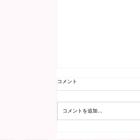
コメント
コメントを追加…
7月15日 にこにこ子育て教
室（岐阜）を行いました