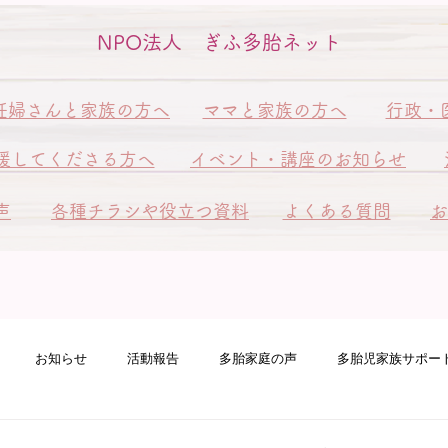
NPO法人 ぎふ多胎ネット
妊婦さんと家族の方へ
ママと家族の方へ
行政・
援してくださる方へ
イベント・講座のお知らせ
声
各種チラシや役立つ資料
よくある質問
お
お知らせ
活動報告
多胎家庭の声
多胎児家族サポー
ート訪問
ピアサポート訪問
多胎ファミリーフェスタ
赤ち