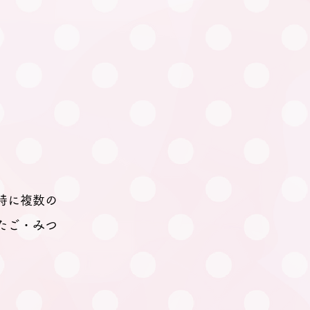
た
時に複数の
たご・みつ