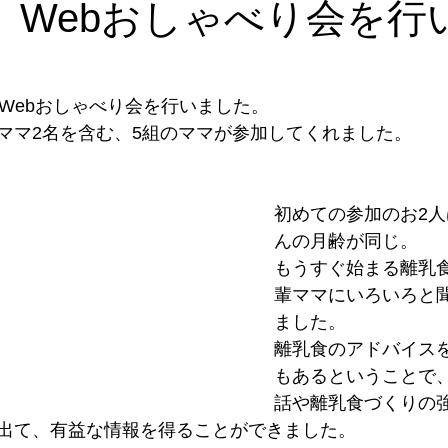
日 Webおしゃべり会を行
室
サークル集い
研修会
人材育成
講師派遣
メ
にてWebおしゃべり会を行いました。
ママ2名を含む、5組のママが参加してくれました。
初めての参加のお2
んの月齢が同じ。
もうすぐ始まる離乳
輩ママにいろいろと
ました。
離乳食のアドバイス
もあるということで
話や離乳食づくりの
出て、有益な情報を得ることができました。