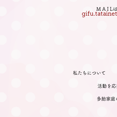
M A I 
gifu.tatain
私たちについて
活動を応
多胎家庭