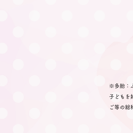
※多胎：
子どもを
ご等の総