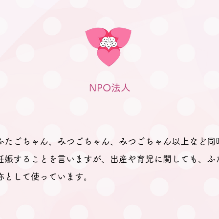
務の合間に参加のパパなどが参加
まし
されました。 「聞きたいことは
ありますか？」と尋ねても、ふた
ごの妊娠、ましてや初めての妊娠
で「分からないことが分からな
い。」とのお返事。 そのため、
妊娠、出産を経て多胎育児真っ最
NPO法人
中のパパ
ふたごちゃん、みつごちゃん、みつごちゃん以上など同
妊娠することを言いますが、出産や育児に関しても、ふ
称として使っています。