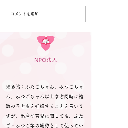
ふたごママ・パパ・プレママ
が参加されました。 今回も、
コメントを追加…
6月30日 笠松
「プレママパパ教室」に参加
のつどい」（笠
された妊婦さんや産休に入ら
行われました
れた妊婦さん、在宅勤務の合
間に参加のパパなどが参加さ
れました。 「聞きたいことは
ありますか？」と尋ねても、
NPO法人
ふたごの妊娠、ましてや初め
ての妊娠で「分からないこと
が分からない。」とのお返
事。 そのため、妊娠、出産を
※多胎：ふたごちゃん、みつごちゃ
経て多胎育児真っ最中のパパ
ん、みつごちゃん以上など同時に複
数の子どもを妊娠することを言いま
すが、出産や育児に関しても、ふた
ご・みつご等の総称として使ってい