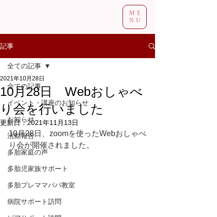
ME
NU
記事
全ての記事
2021年10月28日
全ての記事
10月28日 Webおしゃべ
イベント・講座のお知らせ
り会を行いました
お知らせ
更新日：
2021年11月13日
10月28日、zoomを使ったWebおしゃべ
活動報告
り会が開催されました。
多胎家庭の声
多胎児家族サポート
多胎プレママパパ教室
病院サポート訪問