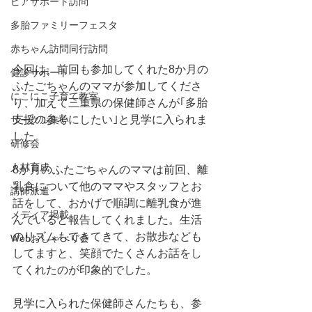
ピアサポート訪問
多胎ファミリーフェスタ
赤ちゃん訪問同行訪問
今回は、前回も参加してくれた8か月の
健診サポート
ふたごちゃんのママが参加してくださ
にこにこ子育て教室
り、加えて三重県の保健師さんが｢多胎
支援の参考にしたい｣と見学に入られま
サークル集い
した。
研修会
人材育成
8か月のふたごちゃんのママは前回、離
乳食について他のママやスタッフとお
講師派遣
話をして、おかげで順調に離乳食が進
メディア掲載
んでいると報告してくれました。生活
のリズムもできてきて、お散歩なども
Webおしゃべり会
してますと、笑顔でたくさんお話をし
てくれたのが印象的でした。
見学に入られた保健師さんたちも、参