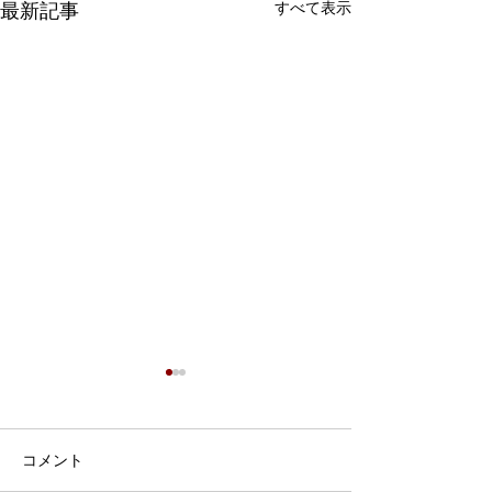
すべて表示
最新記事
7月9日 Webおしゃべり
会を行いました
7月9日、Webおしゃべり会を
コメント
開催しました。 今回は5組の