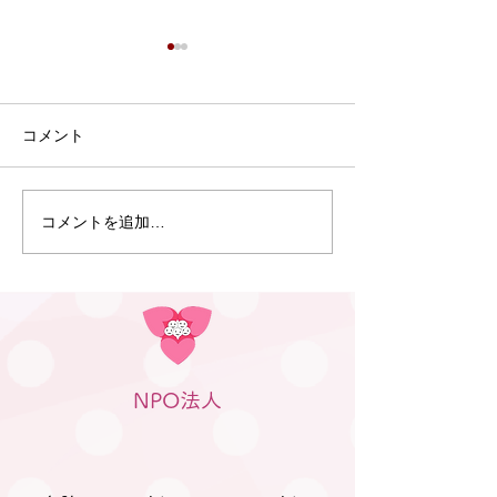
7月9日 Webおしゃべり
会を行いました
7月9日、Webおしゃべり会を
コメント
開催しました。 今回は5組の
ふたごママ・パパ・プレママ
が参加されました。 今回も、
コメントを追加…
6月30日 笠松
「プレママパパ教室」に参加
のつどい」（笠
された妊婦さんや産休に入ら
行われました
れた妊婦さん、在宅勤務の合
間に参加のパパなどが参加さ
れました。 「聞きたいことは
ありますか？」と尋ねても、
NPO法人
ふたごの妊娠、ましてや初め
ての妊娠で「分からないこと
が分からない。」とのお返
事。 そのため、妊娠、出産を