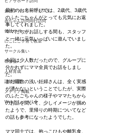
ピアサポート訪問
最初のお名前呼びでは、2歳代、3歳代
多胎ファミリーフェスタ
のふたごちゃんがとっても元気にお返
赤ちゃん訪問同行訪問
事してくれました。
健診サポート
ママたちがお話しする間も、スタッフ
と一緒に元気いっぱいに遊んでいまし
にこにこ子育て教室
た。
サークル集い
今回は少人数だったので、グループに
研修会
分かれずにママ全員でお話をしまし
人材育成
た。
講師派遣
まだ週数の浅い妊婦さんは、全く実感
が湧かないということでしたが、実際
メディア掲載
のふたごちゃんの様子やママたちから
Webおしゃべり会
のお話を聞いて、少しイメージが掴め
たようで、里帰りの時期についてなど
の話も参考になったようでした。
ママ同士では、抱っこひもや離乳食、