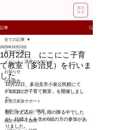
ME
NU
記事
全ての記事
2025年10月23日
全ての記事
10月22日 にこにこ子育
イベント・講座のお知らせ
て教室（多治見）を行いま
お知らせ
した
活動報告
10月22日、多治見市小泉公民館にて
多胎家庭の声
「にこにこ子育て教室」を開催しまし
た。
多胎児家族サポート
多胎プレママパパ教室
急に冷え込み、少し雨の降る中でした
が、妊婦さんを含め6組の方の参加があ
病院サポート訪問
りました。