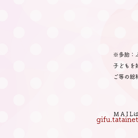
※多胎：
子どもを
ご等の総
M A I 
gifu.tatain