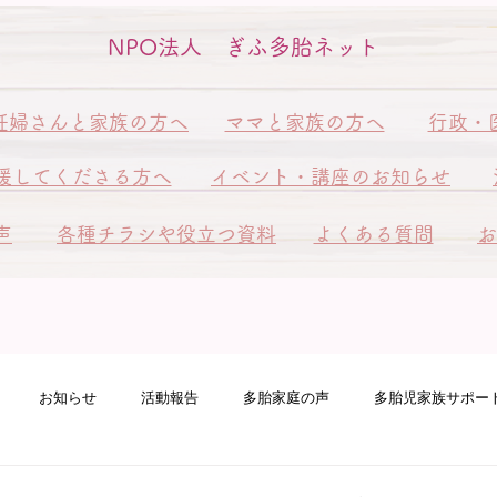
NPO法人 ぎふ多胎ネット
妊婦さんと家族の方へ
ママと家族の方へ
行政・
援してくださる方へ
イベント・講座のお知らせ
声
各種チラシや役立つ資料
よくある質問
お
お知らせ
活動報告
多胎家庭の声
多胎児家族サポー
ート訪問
ピアサポート訪問
多胎ファミリーフェスタ
赤ち