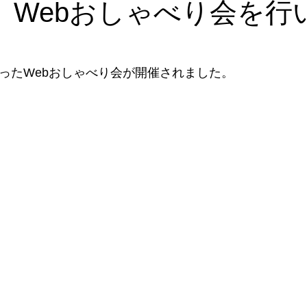
日 Webおしゃべり会を行
室
サークル集い
研修会
人材育成
講師派遣
メ
を使ったWebおしゃべり会が開催されました。