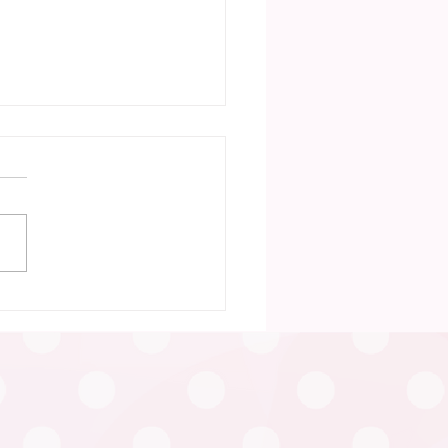
30日 笠松町「ふたごの
い」（笠松町）が行われ
た