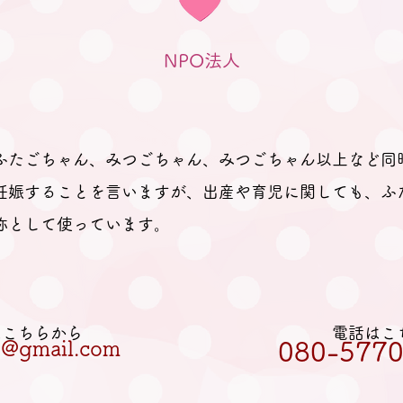
い。」とのお返事。 そのため、
妊娠、出産を経て多胎育児真っ最
NPO法人
中のパパ
ふたごちゃん、みつごちゃん、みつごちゃん以上など同
妊娠することを言いますが、出産や育児に関しても、ふ
称として使っています。
Lはこちらから
電話はこ
et@gmail.com
080-5770