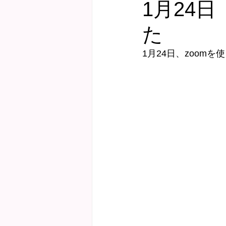
1月24
た
健診サポート
にこにこ子育て教
1月24日、zoom
Webおしゃべり会