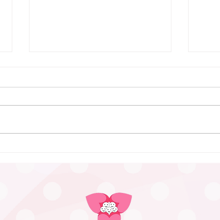
7月9日 Webおしゃべり会を
行いました
7月9日、Webおしゃべり会を開
催しました。 今回は5組のふたご
ママ・パパ・プレママが参加され
ました。 今回も、「プレママパ
パ教室」に参加された妊婦さんや
6月
産休に入られた妊婦さん、在宅勤
つど
務の合間に参加のパパなどが参加
まし
されました。 「聞きたいことは
ありますか？」と尋ねても、ふた
ごの妊娠、ましてや初めての妊娠
で「分からないことが分からな