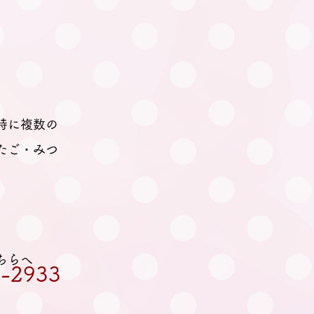
時に複数の
たご・みつ
ちらへ
-2933