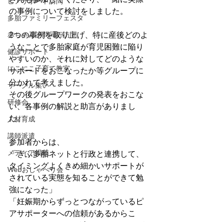
ピアサポート訪問
の事例について検討をしました。
多胎ファミリーフェスタ
赤ちゃん訪問同行訪問
2つの事例を取り上げ、特に産後どのよ
うなことで多胎家庭が育児困難に陥り
健診サポート
やすいのか、それに対してどのような
にこにこ子育て教室
サポートをおこなったか等グループに
分かれて考えました。
サークル集い
その後グループワークの発表をおこな
研修会
い、各事例の解説と助言がありまし
た。
人材育成
講師派遣
参加者からは、
メディア掲載
「ぎふ多胎ネットと行政と連携して、
タイミングよくきめ細かいサポートが
Webおしゃべり会
されている実態を知ることができて勉
強になった」
「妊娠期からずっとつながっているピ
アサポーターへの信頼があるからこ