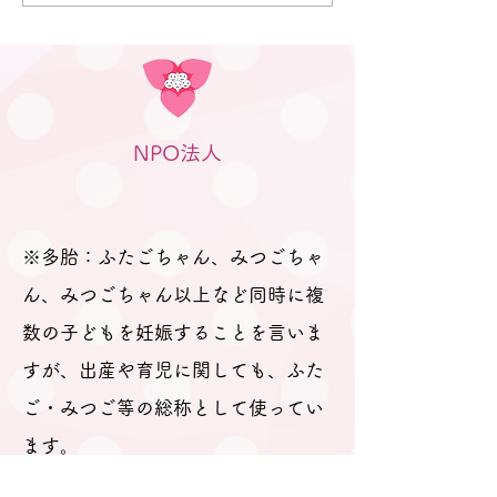
のつどい」（笠
された妊婦さんや産休に入ら
行われました
れた妊婦さん、在宅勤務の合
間に参加のパパなどが参加さ
れました。 「聞きたいことは
ありますか？」と尋ねても、
NPO法人
ふたごの妊娠、ましてや初め
ての妊娠で「分からないこと
が分からない。」とのお返
事。 そのため、妊娠、出産を
※多胎：ふたごちゃん、みつごちゃ
経て多胎育児真っ最中のパパ
ん、みつごちゃん以上など同時に複
数の子どもを妊娠することを言いま
すが、出産や育児に関しても、ふた
ご・みつご等の総称として使ってい
ます。
事務局：岐阜県