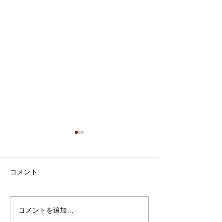
7月9日 Webおしゃべり
会を行いました
7月9日、Webおしゃべり会を
コメント
開催しました。 今回は5組の
ふたごママ・パパ・プレママ
が参加されました。 今回も、
コメントを追加…
6月30日 笠松
「プレママパパ教室」に参加