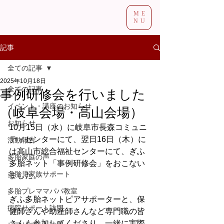
ME
NU
記事
全ての記事
2025年10月18日
全ての記事
事例研修会を行いました
イベント・講座のお知らせ
（岐阜会場・高山会場）
お知らせ
10月15日（水）に岐阜市長森コミュニ
ティセンターにて、翌日16日（木）に
活動報告
は高山市総合福祉センターにて、ぎふ
多胎家庭の声
多胎ネット「事例研修会」をおこない
多胎児家族サポート
ました。
多胎プレママパパ教室
ぎふ多胎ネットピアサポーターと、保
病院サポート訪問
健師さんや助産師さんなど専門職の皆
さんも参加してくださり、一緒に実際