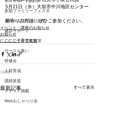
ピアサポート訪問
5月21日（水）大垣市中川地区センター
多胎ファミリーフェスタ
赤ちゃん訪問同行訪問
最寄りの方は、ぜひご参加ください。
イベント・講座のお知らせ
健診サポート
お知らせ
にこにこ子育て教室
にこにこ子育て教室
サークル集い
研修会
人材育成
講師派遣
すべて表示
最新記事
メディア掲載
Webおしゃべり会