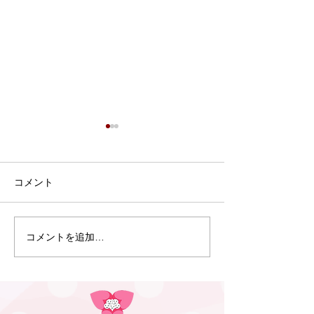
7月1日 にこにこ子育て
教室（多治見）を行いま
した
7月1日、多治見市養正交流セ
コメント
ンターにて「にこにこ子育て
教室」を開催しました。 今回
は欠席の方もあり、4組のふ
コメントを追加…
5月20日 にこ
たごちゃん親子が参加されま
教室（大垣）を
した。 4組のうち3組はねん
た
ねのふたごちゃんということ
もあり、比較的穏やかな会に