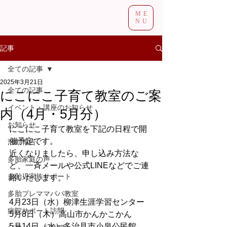
ME
NU
記事
全ての記事
2025年3月21日
全ての記事
にこにこ子育て教室のご案
イベント・講座のお知らせ
内（4月・5月分）
お知らせ
にこにこ子育て教室を下記の日程で開
催予定です。
活動報告
近くなりましたら、申し込み方法な
多胎家庭の声
ど、一斉メールや公式LINEなどでご連
多胎児家族サポート
絡いたします。
多胎プレママパパ教室
4月23日（水）柳津生涯学習センター
病院サポート訪問
5月8日（木）高山市かんかこかん
5月14日（水）多治見市小泉公民館