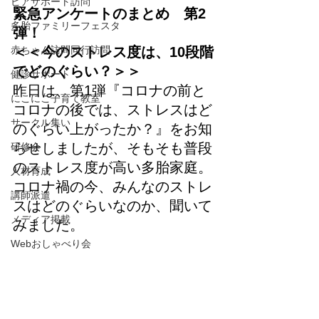
ピアサポート訪問
緊急アンケートのまとめ　第2
多胎ファミリーフェスタ
弾！
赤ちゃん訪問同行訪問
＜＜今のストレス度は、10段階
でどのぐらい？＞＞
健診サポート
昨日は、第1弾『コロナの前と
にこにこ子育て教室
コロナの後では、ストレスはど
サークル集い
のぐらい上がったか？』をお知
らせしましたが、そもそも普段
研修会
のストレス度が高い多胎家庭。
人材育成
コロナ禍の今、みんなのストレ
講師派遣
スはどのぐらいなのか、聞いて
メディア掲載
みました。
Webおしゃべり会