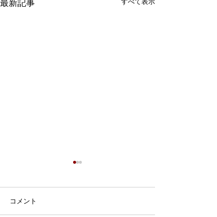
すべて表示
最新記事
テレビ番組『すくすく子
みつごちゃんの
育て』でふたご・みつご
＜本文＞ 同じ多
についてが取り上げられ
5月21日（土）午後0時30
とみつごでは状況
コメント
ます
分、Eテレ すくすく子育て
も多いです。ふた