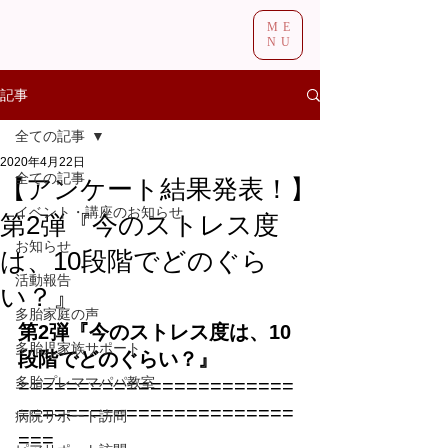
ME
NU
記事
全ての記事
2020年4月22日
全ての記事
【アンケート結果発表！】
イベント・講座のお知らせ
第2弾『今のストレス度
お知らせ
は、10段階でどのぐら
活動報告
い？』
多胎家庭の声
第2弾『今のストレス度は、10
多胎児家族サポート
段階でどのぐらい？』
多胎プレママパパ教室
=======================
=======================
病院サポート訪問
===