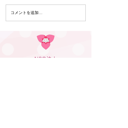
（下記のリンクより、NHKの
で孤独を感じるこ
すくすく子育てのサイトに移
しょう。 何より
コメントを追加…
動します。放送の予告が見ら
2つしかありませ
れます。）
ても1人余ってし
https://www.nhk.jp/p/sukusuk
す。両手抱っこや
u/ts/DNYRMZW5Q1/episode/
もの手を引きなが
te/MZPV4Q7W...
人はどうしても口
かありません...
NPO法人
※多胎：ふたごちゃん、みつごちゃ
ん、みつごちゃん以上など同時に複
数の子どもを妊娠することを言いま
すが、出産や育児に関しても、ふた
ご・みつご等の総称として使ってい