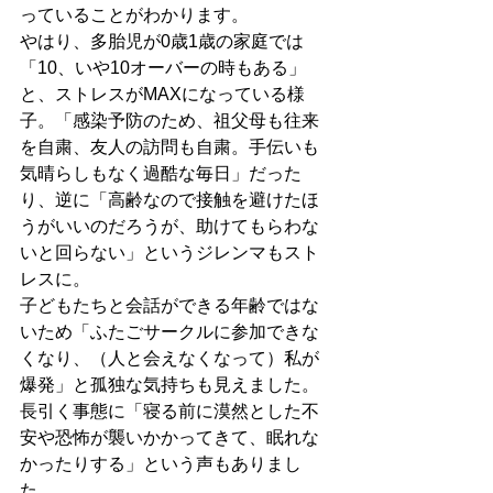
っていることがわかります。
やはり、多胎児が0歳1歳の家庭では
「10、いや10オーバーの時もある」
と、ストレスがMAXになっている様
子。「感染予防のため、祖父母も往来
を自粛、友人の訪問も自粛。手伝いも
気晴らしもなく過酷な毎日」だった
り、逆に「高齢なので接触を避けたほ
うがいいのだろうが、助けてもらわな
いと回らない」というジレンマもスト
レスに。
子どもたちと会話ができる年齢ではな
いため「ふたごサークルに参加できな
くなり、（人と会えなくなって）私が
爆発」と孤独な気持ちも見えました。
長引く事態に「寝る前に漠然とした不
安や恐怖が襲いかかってきて、眠れな
かったりする」という声もありまし
た。