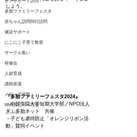
ピアサポート訪問
しょう。
多胎ファミリーフェスタ
赤ちゃん訪問同行訪問
健診サポート
にこにこ子育て教室
サークル集い
研修会
人材育成
講師派遣
メディア掲載
『多胎ファミリーフェスタ2024』
・中部学院大学短期大学部／NPO法人
Webおしゃべり会
ぎふ多胎ネット　共催
・子ども虐待防止「オレンジリボン活
動」賛同イベント