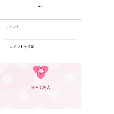
コメント
コメントを追加…
12月7日 多胎ファミリー
一般社団法人 
フェスタ2025を開催しま
支援協会JpMB
した
NPO法人
※多胎：ふたごちゃん、みつごちゃ