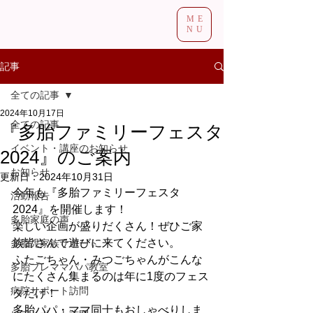
ME
NU
記事
全ての記事
2024年10月17日
全ての記事
『多胎ファミリーフェスタ
イベント・講座のお知らせ
2024』のご案内
お知らせ
更新日：
2024年10月31日
今年も『多胎ファミリーフェスタ
活動報告
2024』を開催します！
多胎家庭の声
楽しい企画が盛りだくさん！ぜひご家
族皆さんで遊びに来てください。
多胎児家族サポート
ふたごちゃん・みつごちゃんがこんな
多胎プレママパパ教室
にたくさん集まるのは年に1度のフェス
病院サポート訪問
タだけ！
多胎パパ・ママ同士もおしゃべりしま